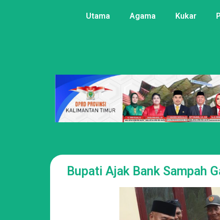
Utama
Agama
Kukar
Bupati Ajak Bank Sampah G