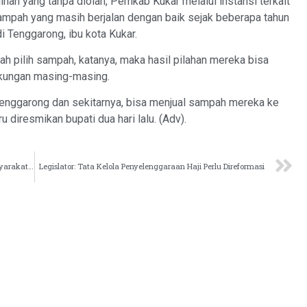
han yang tanpa diolah, Pemkab Kukar melalui instansi terkait
pah yang masih berjalan dengan baik sejak beberapa tahun
i Tenggarong, ibu kota Kukar.
ah pilih sampah, katanya, maka hasil pilahan mereka bisa
gkungan masing-masing.
Tenggarong dan sekitarnya, bisa menjual sampah mereka ke
diresmikan bupati dua hari lalu. (Adv).
Kampanye di Rukun Damai, Angela-Suhuk Ajak Masyarakat Membangun Bersama
Legislator: Tata Kelola Penyelenggaraan Haji Perlu Direformasi