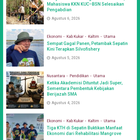
Mahasiswa KKN KUC–BSN Selesaikan
Pengabdian
Agustus 6, 2026
Ekonomi
Kab Kukar
Kaltim
Utama
Sempat Gagal Panen, Petambak Sepatin
Kini Terapkan Silvofishery
Agustus 5, 2026
Nusantara
Pendidikan
Utama
Ketika Akademisi Dituntut Jadi Super,
Sementara Pembentuk Kebijakan
Berijazah SMA
Agustus 4, 2026
Ekonomi
Kab Kukar
Kaltim
Utama
Tiga KTH di Sepatin Buktikan Manfaat
Ekonomi dari Rehabilitasi Mangrove