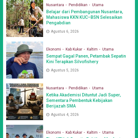
Nusantara
Pendidikan
Utama
Belajar dari Pembangunan Nusantara,
Mahasiswa KKN KUC–BSN Selesaikan
Pengabdian
Agustus 6, 2026
Ekonomi
Kab Kukar
Kaltim
Utama
Sempat Gagal Panen, Petambak Sepatin
Kini Terapkan Silvofishery
Agustus 5, 2026
Nusantara
Pendidikan
Utama
Ketika Akademisi Dituntut Jadi Super,
Sementara Pembentuk Kebijakan
Berijazah SMA
Agustus 4, 2026
Ekonomi
Kab Kukar
Kaltim
Utama