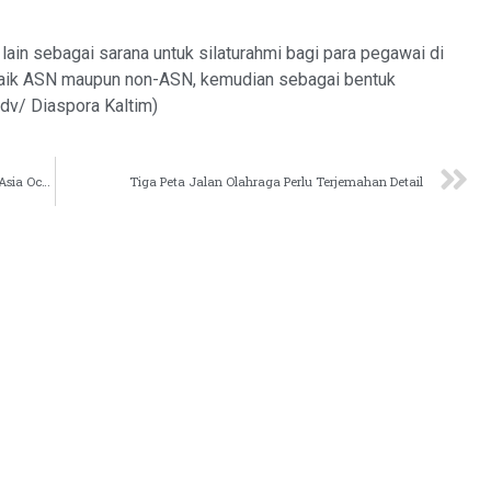
 lain sebagai sarana untuk silaturahmi bagi para pegawai di
baik ASN maupun non-ASN, kemudian sebagai bentuk
Adv/ Diaspora Kaltim)
Kaltim Tuan Rumah Word Walking Day dan TAFISA Asia Oceania 2024
Tiga Peta Jalan Olahraga Perlu Terjemahan Detail