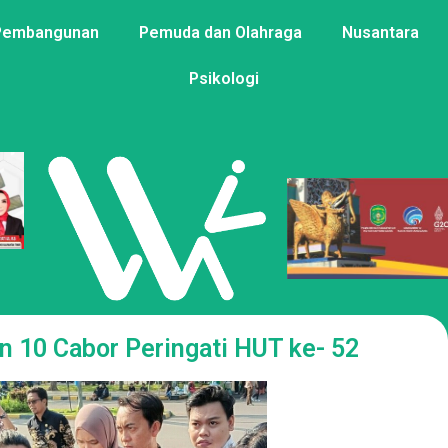
Pembangunan
Pemuda dan Olahraga
Nusantara
Psikologi
n 10 Cabor Peringati HUT ke- 52