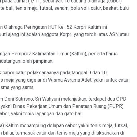
ni pada Jumat (1/11),sebanyak 10 cabang olahraga (cabor)
 ball, tenis meja, futsal, senam, bola voli, catur, basket, bulu
n Olahraga Peringatan HUT ke- 52 Korpri Kaltim ini
uti ajang ini adalah anggota Korpri yang terdiri atas ASN atau
kungan Pemprov Kalimantan Timur (Kaltim), peserta harus
andatangani oleh pimpinan.
k cabor catur pelaksanaanya pada tanggal 9 dan 10
meja yang digelar di Wisma Asrama Atlet, yakni untuk catur
wisma yang sama.
m Deni Sutrisno, Sri Wahyuni melanjutkan, terdapat dua OPD
, yakni Dinas Pekerjaan Umum dan Penataan Ruang (PUPR)
bor, yakni tenis lapangan dan gate ball.
 Kaltim menampung delapan cabor yakni tenis meja, futsal,
an biliar, termasuk catur dan tenis meja yang dilaksanakan di