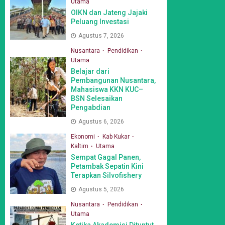
Utama
OIKN dan Jateng Jajaki
Peluang Investasi
Agustus 7, 2026
Nusantara
Pendidikan
Utama
Belajar dari
Pembangunan Nusantara,
Mahasiswa KKN KUC–
BSN Selesaikan
Pengabdian
Agustus 6, 2026
Ekonomi
Kab Kukar
Kaltim
Utama
Sempat Gagal Panen,
Petambak Sepatin Kini
Terapkan Silvofishery
Agustus 5, 2026
Nusantara
Pendidikan
Utama
Ketika Akademisi Dituntut