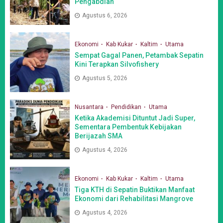
Pengabdian
Agustus 6, 2026
Ekonomi
Kab Kukar
Kaltim
Utama
Sempat Gagal Panen, Petambak Sepatin
Kini Terapkan Silvofishery
Agustus 5, 2026
Nusantara
Pendidikan
Utama
Ketika Akademisi Dituntut Jadi Super,
Sementara Pembentuk Kebijakan
Berijazah SMA
Agustus 4, 2026
Ekonomi
Kab Kukar
Kaltim
Utama
Tiga KTH di Sepatin Buktikan Manfaat
Ekonomi dari Rehabilitasi Mangrove
Agustus 4, 2026