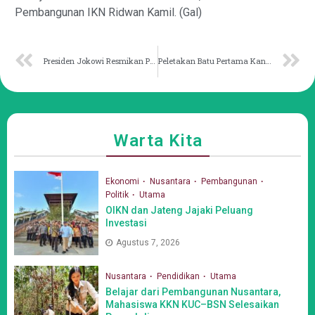
Pembangunan IKN Ridwan Kamil. (Gal)
Presiden Jokowi Resmikan Pembangunan Gedung Kantor Otorita IKN
Peletakan Batu Pertama Kantor LPS Lengkapi Ekosistem Lembaga Perekonomian di IKN
Warta Kita
Ekonomi
Nusantara
Pembangunan
Politik
Utama
OIKN dan Jateng Jajaki Peluang
Investasi
Agustus 7, 2026
Nusantara
Pendidikan
Utama
Belajar dari Pembangunan Nusantara,
Mahasiswa KKN KUC–BSN Selesaikan