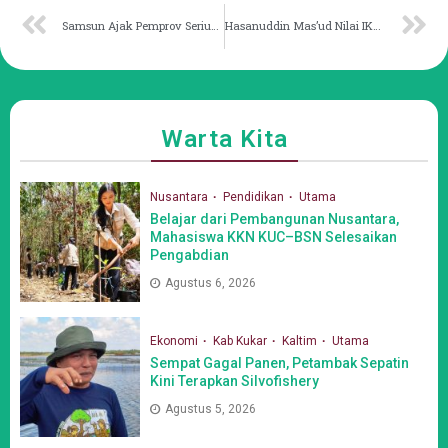
Samsun Ajak Pemprov Seriusi Transformasi Ekonomi
Hasanuddin Mas’ud Nilai IKN Dapat Dongkrak Ekonomi Kaltim
Warta Kita
Nusantara
Pendidikan
Utama
Belajar dari Pembangunan Nusantara,
Mahasiswa KKN KUC–BSN Selesaikan
Pengabdian
Agustus 6, 2026
Ekonomi
Kab Kukar
Kaltim
Utama
Sempat Gagal Panen, Petambak Sepatin
Kini Terapkan Silvofishery
Agustus 5, 2026