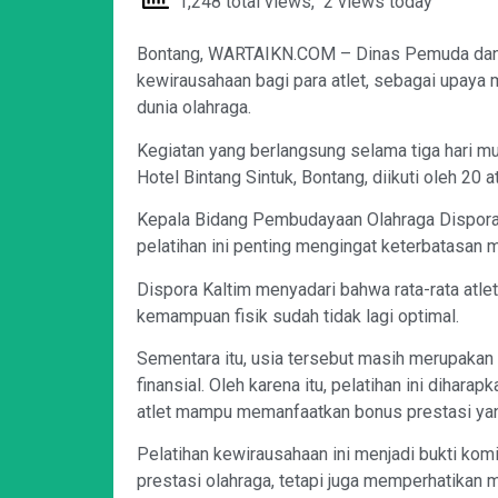
1,248 total views, 2 views today
Bontang, WARTAIKN.COM – Dinas Pemuda dan O
kewirausahaan bagi para atlet, sebagai upay
dunia olahraga.
Kegiatan yang berlangsung selama tiga hari mu
Hotel Bintang Sintuk, Bontang, diikuti oleh 20 a
Kepala Bidang Pembudayaan Olahraga Dispora 
pelatihan ini penting mengingat keterbatasan m
Dispora Kaltim menyadari bahwa rata-rata atle
kemampuan fisik sudah tidak lagi optimal.
Sementara itu, usia tersebut masih merupakan 
finansial. Oleh karena itu, pelatihan ini diha
atlet mampu memanfaatkan bonus prestasi ya
Pelatihan kewirausahaan ini menjadi bukti kom
prestasi olahraga, tetapi juga memperhatikan m