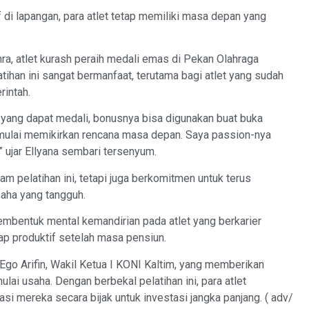
f di lapangan, para atlet tetap memiliki masa depan yang
hra, atlet kurash peraih medali emas di Pekan Olahraga
ihan ini sangat bermanfaat, terutama bagi atlet yang sudah
intah.
i yang dapat medali, bonusnya bisa digunakan buat buka
mulai memikirkan rencana masa depan. Saya passion-nya
a,” ujar Ellyana sembari tersenyum.
am pelatihan ini, tetapi juga berkomitmen untuk terus
saha yang tangguh.
embentuk mental kemandirian pada atlet yang berkarier
tap produktif setelah masa pensiun.
 Ego Arifin, Wakil Ketua I KONI Kaltim, yang memberikan
lai usaha. Dengan berbekal pelatihan ini, para atlet
 mereka secara bijak untuk investasi jangka panjang. ( adv/