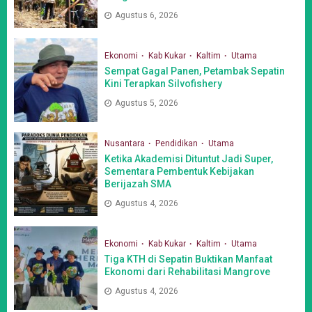
Agustus 6, 2026
Ekonomi
Kab Kukar
Kaltim
Utama
Sempat Gagal Panen, Petambak Sepatin
Kini Terapkan Silvofishery
Agustus 5, 2026
Nusantara
Pendidikan
Utama
Ketika Akademisi Dituntut Jadi Super,
Sementara Pembentuk Kebijakan
Berijazah SMA
Agustus 4, 2026
Ekonomi
Kab Kukar
Kaltim
Utama
Tiga KTH di Sepatin Buktikan Manfaat
Ekonomi dari Rehabilitasi Mangrove
Agustus 4, 2026