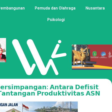
Pembangunan
Pemuda dan Olahraga
Nusantara
Psikologi
𝗿𝘀𝗶𝗺𝗽𝗮𝗻𝗴𝗮𝗻: 𝗔𝗻𝘁𝗮𝗿𝗮 𝗗𝗲𝗳𝗶𝘀𝗶𝘁
 𝗧𝗮𝗻𝘁𝗮𝗻𝗴𝗮𝗻 𝗣𝗿𝗼𝗱𝘂𝗸𝘁𝗶𝘃𝗶𝘁𝗮𝘀 𝗔𝗦𝗡