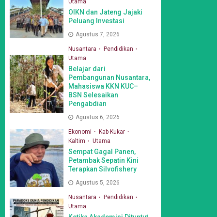
Utama
OIKN dan Jateng Jajaki
Peluang Investasi
Agustus 7, 2026
Nusantara
Pendidikan
Utama
Belajar dari
Pembangunan Nusantara,
Mahasiswa KKN KUC–
BSN Selesaikan
Pengabdian
Agustus 6, 2026
Ekonomi
Kab Kukar
Kaltim
Utama
Sempat Gagal Panen,
Petambak Sepatin Kini
Terapkan Silvofishery
Agustus 5, 2026
Nusantara
Pendidikan
Utama
Ketika Akademisi Dituntut