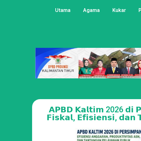
Utama
Agama
Kukar
𝗔𝗣𝗕𝗗 𝗞𝗮𝗹𝘁𝗶𝗺 2026 𝗱𝗶 𝗣𝗲
𝗙𝗶𝘀𝗸𝗮𝗹, 𝗘𝗳𝗶𝘀𝗶𝗲𝗻𝘀𝗶, 𝗱𝗮